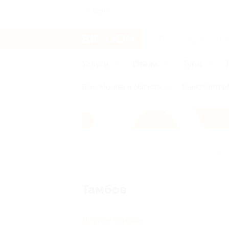
Сочи
Услуги
Отели
Туры
Все
Москва и область
Санкт-Петерб
Главная
Отели
Другие города
Т
Тамбов
Другие города