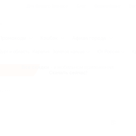
Для Вашего бизнеса
Блог
Франчайзинг
Воп
Промокоды
Кэшбэк
Афиша города
ург и область
Карелия
Золотое кольцо
Юг России
К
Все скидки
- в мобильном приложении!
Скачать сейчас!
амбов