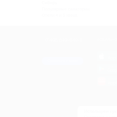
Сибирь
Популярные санатории
Отели 4 и 5 звезд
+7 495 649-649-1
МОБИЛЬНО
Для звонка из Москвы
и регионов России
загрузи
App 
Связаться с нами
загрузи
Goog
загрузи
AppG
© 2010-2026 BIGLION
Обработка персональных данных
Используем кук
Пользовательское соглашение
Оставаясь с нам