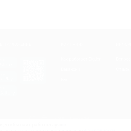
Е ПРИЛОЖЕНИЕ
КОМПАНИЯ
ИНФОР
Как работает Biglion
Вопрос
ть в
Store
Вакансии
Отзывы
ть в
le Play
Блог
ть в
allery
Гарантия, поддержка
24 часа и возврат средств
и, чтобы сайт работал лучше.
файлов куки.
и, вы соглашаетесь на использование