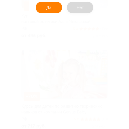
–85%
Да
Нет
Курсы маникюра и педикюра от школы
ногтевой эстетики Аллы Чекашовой
РФ
5.0
(134)
от 495 руб.
Куплено 6
–70%
Курсы для детей по развитию творческих
навыков от компании Genius Baby
РФ
5.0
(111)
от 717 руб.
Куплено 4