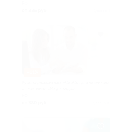
РФ
от 225 руб.
Куплено 4
–61%
Курс видеомонтажа «CapCut для чайников»
от компании «Magik кадр»
РФ
от 389 руб.
Куплено 16