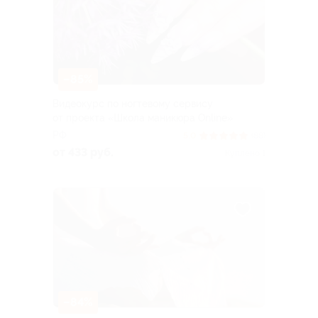
–85%
Видеокурс по ногтевому сервису
от проекта «Школа маникюра Online»
РФ
5.0
(88)
от 433 руб.
Куплено 1
–84%