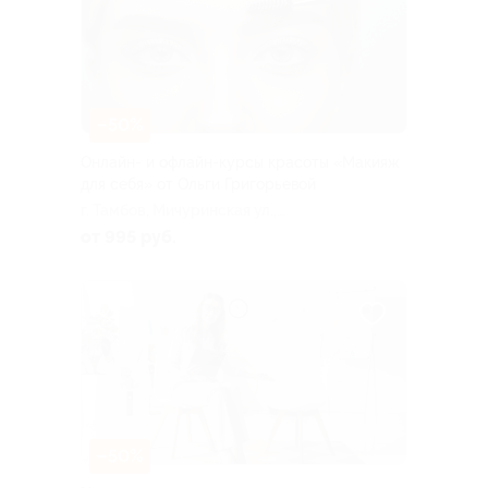
–50%
Онлайн- и офлайн-курсы красоты «Макияж
для себя» от Ольги Григорьевой
г. Тамбов, Мичуринская ул.,
д. 205г
от 995 руб.
–50%