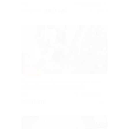
РФ
4.7
(81)
6 877 руб.
29 900 руб.
Куплено 1
–72%
Видеокурс по обучению вокалу или игре
на гитаре от школы WokalSchool
РФ
5.0
(31)
от 697 руб.
Куплено 3