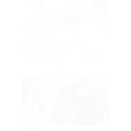
–95%
Курс по разработке приложений
от Learncours со скидкой
РФ
4.7
(81)
990 руб.
19 800 руб.
Куплено 4
–86%