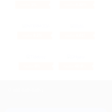
1%
4.32%
Кэшбэк
Кэшбэк
3.2%
4.61%
Кэшбэк
Кэшбэк
8%
40.8%
Кэшбэк
Кэшбэк
+7 495 649-649-1
Для звонка из Москвы
и регионов России