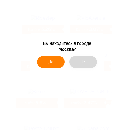
5.26%
3.07%
Кэшбэк
Кэшбэк
Вы находитесь в городе
Москва
?
Да
Нет
9.6%
3.85%
Кэшбэк
Кэшбэк
5.6%
2.47%
Кэшбэк
Кэшбэк