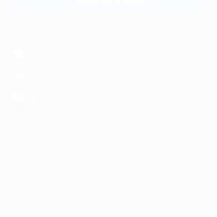
Связаться с нами
МОБИЛЬНОЕ ПРИЛОЖЕНИЕ
загрузить в
App Store
загрузить в
Google Play
загрузить в
AppGallery
КОМПАНИЯ
ИНФОРМАЦИЯ
ПАРТНЕРАМ