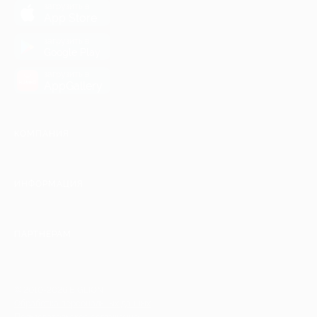
загрузить в
App Store
загрузить в
Google Play
загрузить в
AppGallery
КОМПАНИЯ
ИНФОРМАЦИЯ
ПАРТНЕРАМ
© 2010-2026 BIGLION
Обработка персональных данных