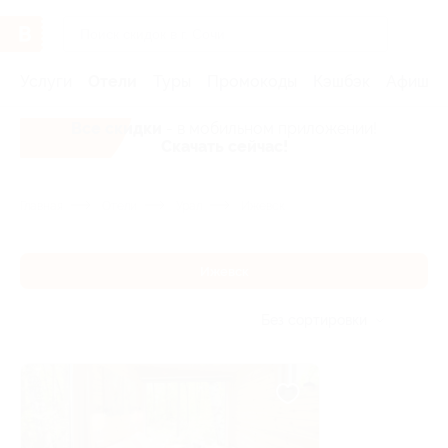
Услуги
Отели
Туры
Промокоды
Кэшбэк
Афиша 
Все скидки
- в мобильном приложении!
Скачать сейчас!
Главная
Отели
Урал
Ижевск
Ижевск
Без сортировки