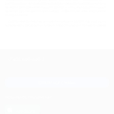
распечатывать, а применить в электронном виде. Некоторые купоны
являются билетами и не требуют доплат — их нужно просто показать
на входе. Другие дают только скидку: чтобы получить ее, предъявите
qr-код на кассе.
С купонами Биглион вы экономите на музеях до 50%. Не упускайте
возможность расширить кругозор и просто классно провести время!
+7 495 649-649-1
Для звонка из Москвы
и регионов России
Связаться с нами
МОБИЛЬНОЕ ПРИЛОЖЕНИЕ
загрузить в
App Store