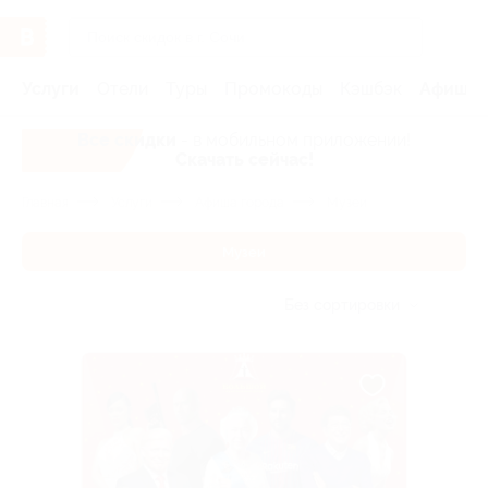
Услуги
Отели
Туры
Промокоды
Кэшбэк
Афиша 
Все скидки
- в мобильном приложении!
Скачать сейчас!
Главная
Услуги
Афиша города
Музеи
Музеи
Без сортировки