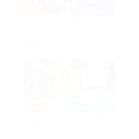
–40%
КРАСНАЯ ПОЛЯНА
Посещение музея восковых фигур
«Дежавю»
с. Эстосадок, ул.
Ачипсинская, д. 12
от 600 руб.
Куплено 13
–45%
ДОСТУПНО НА ЛЕТО
Посещение музеев в парке «Ривьера»
со скидкой
г. Сочи, ул. Егорова, д. 1