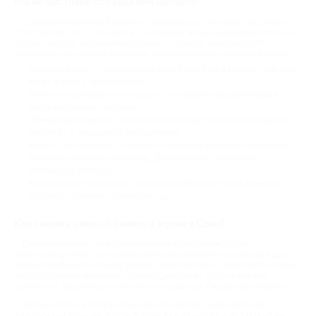
Какие выставки со скидками выбрать?
Современные музеи Москвы и Петербурга – не просто экспонаты
под стеклом. Часто это места, с которыми можно взаимодействовать.
Трогать, играть, экспериментировать, слушать, смотреть. Вот
несколько популярных форматов, представленных на сайте Биглион:
Игровые музеи – пространства типа Smile Park в Москве. Там дети
могут играть с экспонатами;
Научно-популярные экспозиции – посвящены базовым вещам
вроде ботаники и анатомии.
Иммерсивные музеи – создают атмосферу полного погружения,
работают с эмоциями и восприятием.
Музеи с фотозонами – локации с красивым визуалом, идеальные
для фото контента. Например, “Дом наоборот” или музей
оптических иллюзий.
Классические выставки – ретро-автомобилей, кукол, военной
истории, народных промыслов и др.
Как снизить цены на билеты в музеи в Сочи?
Биглион поможет вам сэкономить на культурном досуге.
Зарегистрируйтесь на нашем сайте либо войдите в существующий
аккаунт, выберите интересующее предложение и прочитайте условия
акции. Обратите внимание, сколько действует купон и как его
применить. Например, нужно ли записываться в музей по телефону.
Далее оплатите покупку банковской картой, через СБП или
электронный кошелек. Купон придет вам на e-mail — его можно не