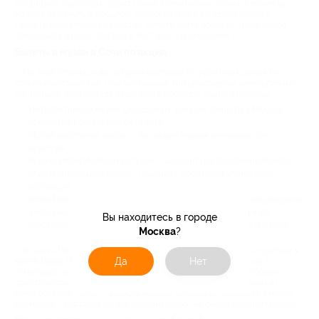
расширяет кругозор и дарит новые впечатления. Только в музее вы
можете заглянуть в прошлое, прикоснуться к загадкам науки и
увидеть уникальное искусство. Хотите знать больше? Тогда добро
пожаловать в нашу подборку выставок со скидками!
Билеты в музеи в Сочи по акции
На этой странице вы найдете выставки по приятным ценам. Не
только классические, но и необычные: интерактивные, иммерсивные,
экспозиции-шоу. Вот где чаще всего проходят акции в столице:
Интерактивный музей “Сенсориум” и музей темноты в Москве –
предлагают экскурсии без света.
Музей восстания машин – посвящен героям киношной поп-
культуры;
Музей автомобильных историй – вариант для поклонников авто;
Музей уникальных кукол – подойдет любителям утонченных
коллекций;
Smile Park на ВДНХ – комплекс из музеев и аттракционов для детей
в Москве. Среди них – Музей иллюзий, Гигантский дом и др.;
Вы находитесь в городе
Московский Анатомикум – научный интерактивный музей тела.
Москва
?
В Санкт-Петербурге тоже есть из чего выбрать. Сходите с детьми в
Да
Нет
музей Гарри Поттера или Русской сказки, чтобы погрузиться в
атмосферу волшебства. Также маленьких непосед ждет игровое
пространство Lego Brick Star – все экспонаты там построены из
конструктора “Лего”. А взрослым будет интересно побывать в музее
аномалий – выставка не для слабонервных, но очень познавательная.