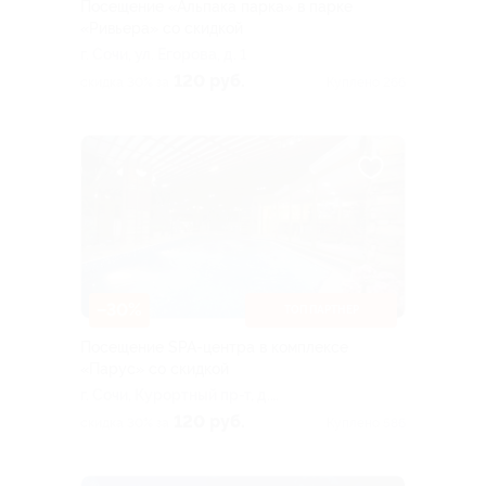
Посещение «Альпака парка» в парке
«Ривьера» со скидкой
г. Сочи, ул. Егорова, д. 1
120 руб.
скидка 30% за
Куплено 266
–30%
ТОП ПАРТНЕР
Посещение SPA-центра в комплексе
«Парус» со скидкой
г. Сочи, Курортный пр-т, д.
89/3 (корпус «Главный»)
120 руб.
скидка 30% за
Куплено 586