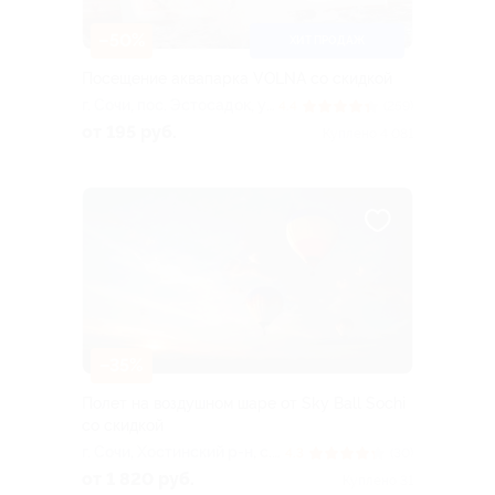
–50%
ХИТ ПРОДАЖ
Посещение аквапарка VOLNA со скидкой
г. Сочи, пос. Эстосадок, ул.
4.4
(259)
Горная Карусель, д. 3, эт. 3
от 195 руб.
Куплено 4 081
(ТРЦ «Горки Молл»)
–35%
Полет на воздушном шаре от Sky Ball Sochi
со скидкой
г. Сочи, Хостинский р-н, с.
4.3
(30)
Прогресс, ул. Юбилейная,
от 1 820 руб.
Куплено 31