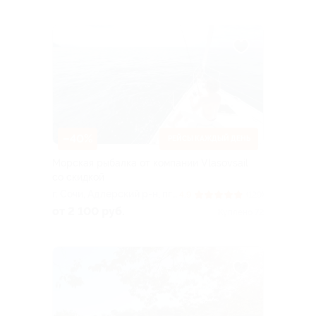
д. 103/7
–40%
РЕЙСЫ КАЖДЫЙ ДЕНЬ
Морская рыбалка от компании Vlasovsail
со скидкой
г. Сочи, Адлерский р-н, пгт.
4.9
(129)
Сириус, ул. Голубая, д. 1а
от 2 100 руб.
Куплено 72
(порт «Имеретинский»)