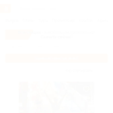
Услуги
Отели
Туры
Промокоды
Кэшбэк
Афиша 
Все скидки
- в мобильном приложении!
Скачать сейчас!
Главная
Услуги
Дети
Активный отдых для детей
Активный отдых для детей
Без сортировки