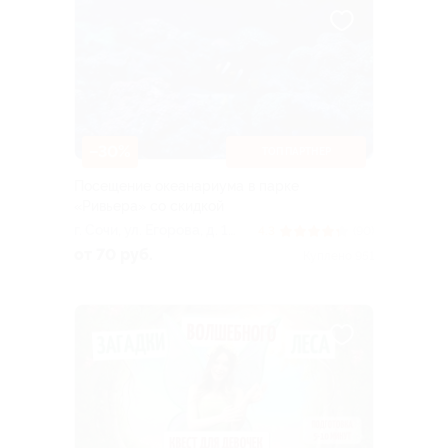
–30%
ТОП ПАРТНЕР
Посещение океанариума в парке
«Ривьера» со скидкой
г. Сочи, ул. Егорова, д. 1
4.3
(90)
(парк «Ривьера»)
от 70 руб.
Куплено 951