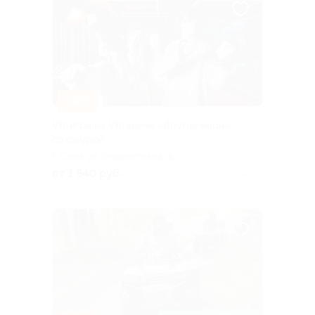
–30%
VR-игра на VR-арене «Другие миры»
со скидкой
г. Сочи, ул. Энергетиков, д.
11, к. 7
от 1 540 руб.
Куплено 5