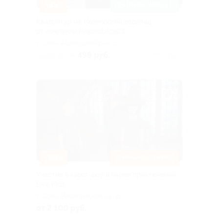
–25%
ДОСТУПНО В ВЫХОДНЫЕ
Квадротур на Ивановский водопад
от компании Kvadrobaza23
г. Сочи, Адлерский р-н, с.
Монастырь, ул.
499 руб.
скидка 25% за
Куплено 4
Партизанская, д. 15
–30%
ДЛЯ БОЛЬШОЙ КОМПАНИИ
Участие в квест-шоу в парке приключений
Live Kids
г. Сочи, Навагинская ул., д.
11
от 2 100 руб.