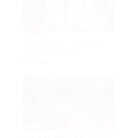
–50%
Тур-догтрекинг или посещение «Хаски-
центра» со скидкой
г. Сочи, Хостинский р-н, ул.
Дорога на Большой Ахун
от 600 руб.
Куплено 5
(дорога на гору Ахун,
верхняя площадка)
–50%
ТОП ПАРТНЕР
Посещение пляжного комплекса VOLNA