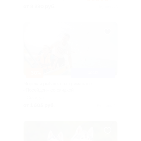
Сириус, ул. Голубая, д. 1а
от 8 330 руб.
Куплено 3
(порт «Имеретинский»)
–30%
ХОСТА
Морская рыбалка на тримаране
«Посейдон» со скидкой
г. Сочи, ул.
Железнодорожная, д. 2
от 1 505 руб.
Куплено 24
(морской порт Хоста)