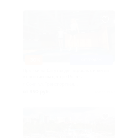
канатной дороги
«Восточный лес»)
–30%
ХИТ ПРОДАЖ
Прыжки на батутах для взрослых и детей
в спортивном центре Rider’s
г. Сочи, ул. Транспортная, д.
2а, эт. 3 (гипермаркет
от 350 руб.
Куплено 63
«Магнит»)