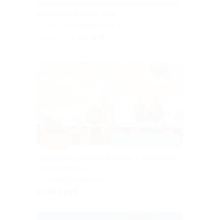
Билет на посещение интерактивного парка
развлечений Magic Park
г. Сочи, ул. Навагинская, д.
11
60 руб.
скидка 40% за
Куплено 517
–41%
ЗАПИСАТЬСЯ ОНЛАЙН
Посещение улиточной фермы в комплексе
«Улитки вверх»
Краснодарский край, г.о.
Сочи, с. Вардане-Верино,
от 590 руб.
СТ «Горный сад», д. 133