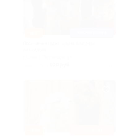
–30%
КРАСНАЯ ПОЛЯНА
Посещение парка «Дача Альпача»
со скидкой
г. Сочи, с. Эстосадок, ул.
Горная, д. 5 («Поляна 960»,
100 руб.
скидка 30% за
Куплено 116
справа от парка «Лес
чудес»)
–30%
ТОП ПАРТНЕР