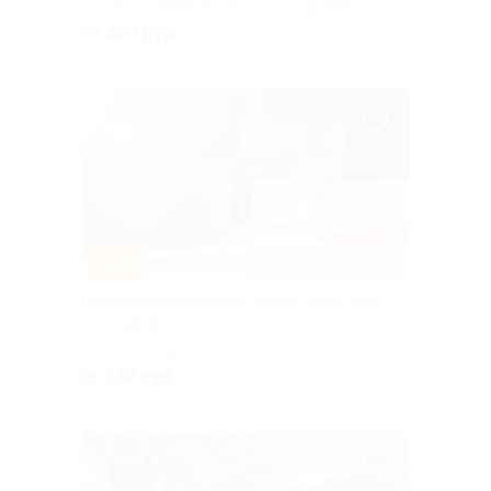
г. Сочи, ул. Войкова, д. 1
3.0
(177)
(морской порт, касса № 5)
от 360 руб.
Куплено 185
–25%
ДОСТУПНО В ВЫХОДНЫЕ
Посещение батутного центра Crazy Hall
со скидкой
г. Сочи, ул. Транспортная, д.
28 (ТРЦ «Олимп»)
от 637 руб.
Куплено 82