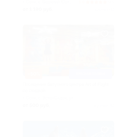
г. Сочи, с. Верхний Юрт,
5.0
(43)
СНТ «Теплотехник», д. 3
от 1 190 руб.
Куплено 19
–50%
КРАСНАЯ ПОЛЯНА
Посещение батутного центра Art of Flight
со скидкой
г. Сочи, с. Эсто-Садок, ул.
Олимпийская, д. 24, ГКК
от 500 руб.
Куплено 89
«Альпика-Сервис», 3 этаж
(нижняя станция канатных
дорог)