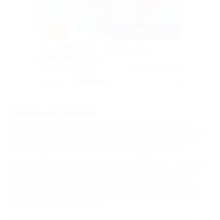
–30%
ОЛЬГИНКА
День развлечений на берегу моря
в аквапарке «Лето»
Туапсинский р-н, c.
3.8
(14)
Ольгинка, ул. Набережная,
1 540 руб.
2 200 руб.
Куплено 358
д. 2
Скидки на услуги
В современном мире вам могут предложить множество услуг! Но
зачастую их стоимость весьма ударяет по кошельку. Biglion помогает
своим пользователям решить эту проблему. Услуги по купонам – это
отличная возможность существенно сэкономить. Ведь компания
Biglion предлагает вам действительно сумасшедшие скидки!
Ужин в ресторане, установка пломбы или новая стрижка – теперь все
это и многое другое приобретет для вас новую цену! Взяв купон на
услугу, вы можете не сомневаться в качестве результата. Biglion
сотрудничает с проверенными партнерами, которые предоставляют
вам - пользователям сайта - услуги высокого качества. С каждым из
них договариваются о лучших условиях для вас. Только вам услуги
обойдутся значительно дешевле.