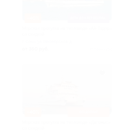
–40%
ДЕТИ ДО 5 ЛЕТ БЕСПЛАТНО
Морская прогулка на теплоходе «Ай-Тодор»
со скидкой
г. Сочи, ул. Несебрская, д. 5,
стр. 8 (морской порт, касса
от 360 руб.
Куплено 254
№ 4)
–40%
БЕЗ ДОПЛАТ
Морская прогулка на теплоходе «Дагомыс»
со скидкой