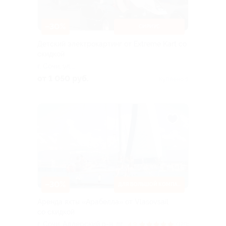
–30%
СИРИУС
Детский электрокартинг от Extreme Kart со
скидкой
г. Сочи, ул.
Международная, д. 12
от 1 050 руб.
Куплено 5
–30%
ДЛЯ БОЛЬШОЙ КОМПАНИИ
Аренда яхты «Арабелла» от Vlasovsail
со скидкой
г. Сочи, Адлерский р-н, пгт.
4.9
(129)