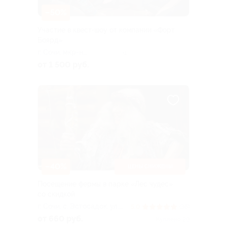
–50%
Участие в квест-шоу от компании «Форт
Боярд»
г. Сочи, мкр-н
+1
Центральный,
от 1 500 руб.
Советская ул., д. 38
–40%
ЦЕНЫ СНИЖЕНЫ
Посещение фермы в парке «Лес чудес»
со скидкой
г. Сочи, с. Эстосадок, ул.
5.0
(36)
Горная, д. 3 («Поляна 960»,
от 660 руб.
Куплено 29
справа от нижней станции