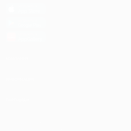
загрузить в
App Store
загрузить в
Google Play
загрузить в
AppGallery
КОМПАНИЯ
ИНФОРМАЦИЯ
ПАРТНЕРАМ
© 2010-2026 BIGLION
Обработка персональных данных