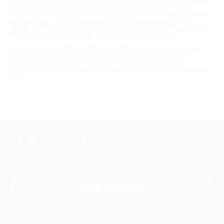
Мир скидок на услуги позволит вам не только ощутимо экономить на
привычных для вас вещах, но и опробовать для себя что-нибудь
новенькое. Кто-то захочет посетить занятия по фехтованию или лепке
из полимерной глины. Кто знает, сколько всего у вас талантов на
самом деле! Также те вещи, которые раньше были для вас «запретным
плодом» из-за их стоимости, станут вам теперь доступны.
Biglion открывает для вас двери в мир безграничных возможностей!
Теперь вы можете не экономить на своем здоровье, не смотря на
высокую стоимость приемов врачей. У вас есть возможность
поддерживать свою машину в идеальном состоянии, не тратя много
денег.
+7 495 649-649-1
Для звонка из Москвы
и регионов России
Связаться с нами
МОБИЛЬНОЕ ПРИЛОЖЕНИЕ