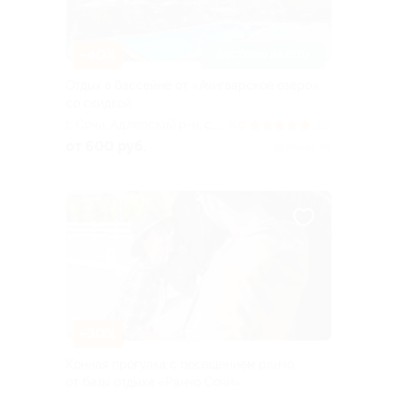
–40%
ДОСТУПНО НА ЛЕТО
Отдых в бассейне от «Ачигварское озеро»
со скидкой
г. Сочи, Адлерский р-н, с.
5.0
(83)
Орел-Изумруд, ул.
от 600 руб.
Куплено 66
Банановая, д. 144
–30%
Конная прогулка с посещением ранчо
от базы отдыха «Ранчо Сочи»