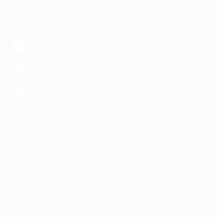
МОБИЛЬНОЕ ПРИЛОЖЕНИЕ
загрузить в
App Store
загрузить в
Google Play
загрузить в
AppGallery
КОМПАНИЯ
ИНФОРМАЦИЯ
ПАРТНЕРАМ