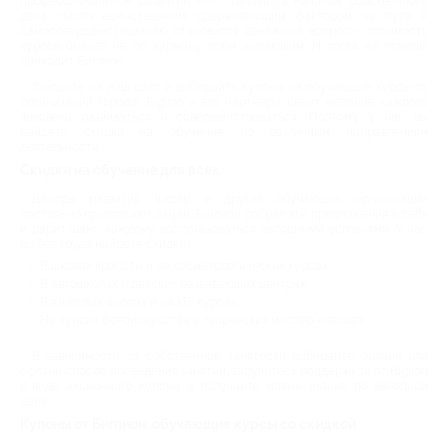
профессиональном развитии или становятся началом собственного
дела. Часто единственным сдерживающим фактором на пути к
самосовершенствованию становится денежный вопрос – стоимость
курсов бывает не по карману всем желающим. И тогда на помощь
приходит Биглион.
Заходите на наш сайт и выбирайте купоны на обучающие курсы от
организаций города. Biglion и его партнеры ценят желание каждого
человека развиваться и совершенствоваться. Поэтому у нас вы
найдете скидки на обучение по различным направлениям
деятельности.
Скидки на обучение для всех
Центры развития, школы и другие обучающие организации
постоянно предлагают акции. Биглион собрал эти предложения у себя
и дарит шанс каждому воспользоваться выгодными условиями. У нас
вы без труда найдете скидки:
В школах красоты и на косметологических курсах;
В автошколах и детских развивающих центрах;
В языковых школах и на ИТ-курсах;
На курсах фотоискусства и творческих мастер-классах.
В зависимости от собственной занятости выбирайте онлайн или
офлайн способ проведения занятий, заручитесь поддержкой от Biglion
в виде акционного купона и получайте новые знания по выгодной
цене.
Купоны от Биглион: обучающие курсы со скидкой