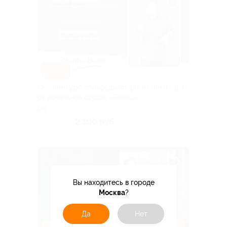
–70%
Онлайн-курс сольфеджио для начинающих
от вокальной студии «Голос»
РФ
2 100 руб.
7 000 руб.
Куплено 1
Вы находитесь в городе
Москва
?
Да
Нет