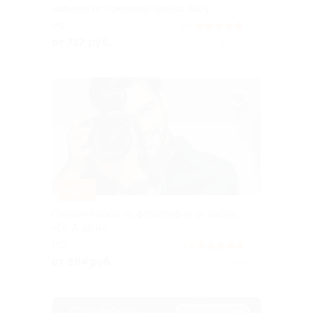
навыков от компании Genius Baby
РФ
5.0
(111)
от 717 руб.
Куплено 5
–69%
Онлайн-курсы по фотографии от школы
«От А до Я»
РФ
4.9
(73)
от 864 руб.
Куплено 5