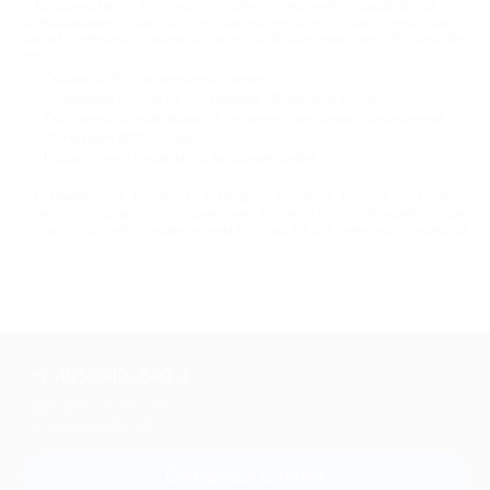
Большинство из нас полны желания развиваться и
самосовершенствоваться, но далеко не все готовы пожертвовать
частью семейного бюджета для этого. Biglion знает, как обойтись без
жертв:
Скидки до 95% на онлайн-обучение;
Акционные купоны на популярные обучающие курсы;
Постоянно обновляющийся перечень выгодных предложений от
обучающих организаций;
Новые знания и навыки по выгодным ценам.
Стремление к познанию в крови у человека. Купоны от Биглион
помогут направить это стремление в нужно русло. Забирайте свою
скидку и получайте новые знания без ущерба для семейного бюджета!
+7 495 649-649-1
Для звонка из Москвы
и регионов России
Связаться с нами