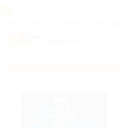
Услуги
Отели
Туры
Промокоды
Кэшбэк
Афиша 
Все скидки
- в мобильном приложении!
Скачать сейчас!
Главная
Услуги
Обучение
Обучающие мастер-классы
Обучающие мастер-классы
Без сортировки