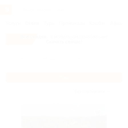
Услуги
Отели
Туры
Промокоды
Кэшбэк
Афиша 
Все скидки
- в мобильном приложении!
Скачать сейчас!
Главная
Отели
Другие города
Тула
Тула
Без сортировки