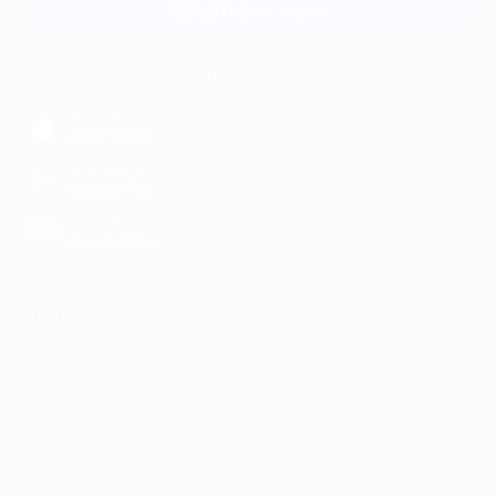
Связаться с нами
МОБИЛЬНОЕ ПРИЛОЖЕНИЕ
загрузить в
App Store
загрузить в
Google Play
загрузить в
AppGallery
КОМПАНИЯ
ИНФОРМАЦИЯ
ПАРТНЕРАМ