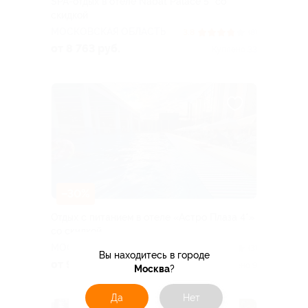
SPA-отдых в отеле Nabat Palace 5* со
скидкой
МОСКОВСКАЯ ОБЛАСТЬ
3.8
(8)
от 8 763 руб.
Куплено 33
–30%
Отдых с питанием в отеле «Астро Плаза 4*»
со скидкой
МОСКОВСКАЯ ОБЛАСТЬ
4.4
(3)
Вы находитесь в городе
от 9 170 руб.
Куплено 9
Москва
?
Да
Нет