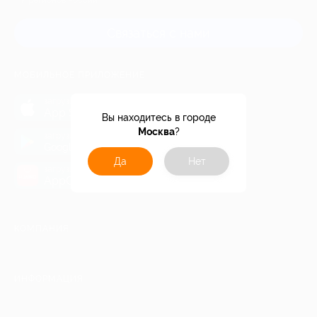
и регионов России
Связаться с нами
МОБИЛЬНОЕ ПРИЛОЖЕНИЕ
загрузить в
App Store
Вы находитесь в городе
Москва
?
загрузить в
Google Play
Да
Нет
загрузить в
AppGallery
КОМПАНИЯ
ИНФОРМАЦИЯ