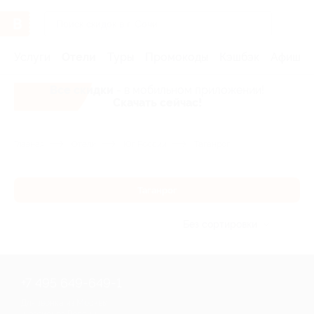
Услуги
Отели
Туры
Промокоды
Кэшбэк
Афиша 
Все скидки
- в мобильном приложении!
Скачать сейчас!
Главная
Отели
Юг России
Таганрог
Таганрог
Без сортировки
+7 495 649-649-1
Для звонка из Москвы