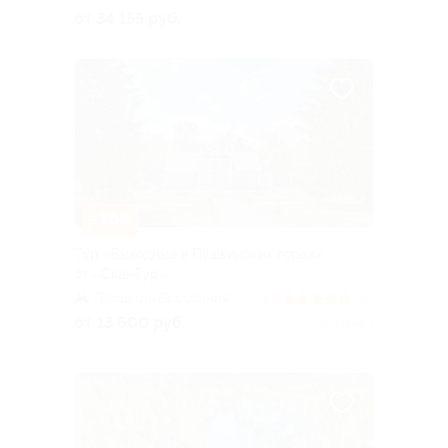
Большая Посадская ул, д. 16
от 34 155 руб.
–20%
Тур «Выходные в Пушкинских горах»
от «СканТур»
Площадь Восстания
4.9
(14)
от 13 600 руб.
Куплено 1