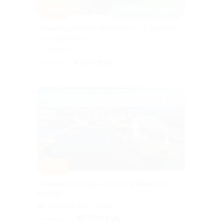
–10%
ЗАПИСАТЬСЯ ОНЛАЙН
«Аршан и горячие источники» от компании
«Лик Байкала»
г. Иркутск,
Дальневосточная ул, д.
6 300 руб.
7 000 руб.
Куплено 2
164/5
–15%
Сборный тур «Белые ночи на Финском
заливе»
Площадь Восстания
47 600 руб.
56 000 руб.