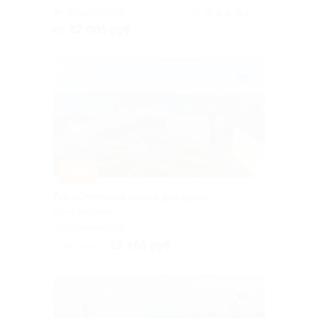
Горьковская
4.5
(6)
от 22 005 руб.
–15%
Тур «Северная сказка для души»
от «Сиалия»
пос. Таманский,
Новороссийский пер, д. 7
22 865 руб.
26 900 руб.