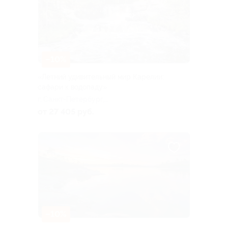
–10%
«Летний удивительный мир Карелии:
сафари к водопаду»
г. Санкт-Петербург,
Большая Посадская ул, д. 16
от 27 405 руб.
–10%