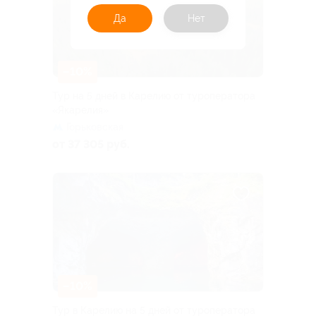
Да
Нет
–10%
Тур на 5 дней в Карелию от туроператора
«Якарелия»
Горьковская
от 37 305 руб.
–10%
Тур в Карелию на 5 дней от туроператора