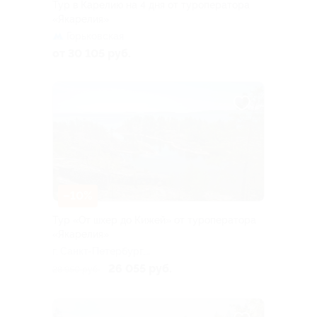
Тур в Карелию на 4 дня от туроператора
«Якарелия»
Горьковская
от 30 105 руб.
–10%
Тур «От шхер до Кижей» от туроператора
«Якарелия»
г. Санкт-Петербург,
Большая Посадская ул, д. 16
26 055 руб.
28 950 руб.