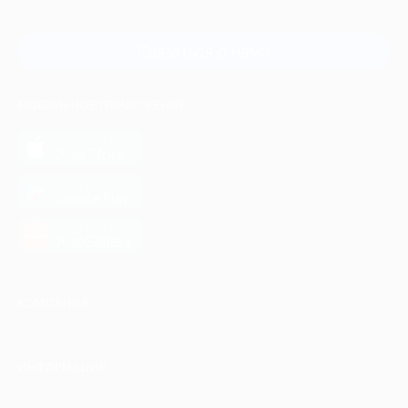
и регионов России
Связаться с нами
МОБИЛЬНОЕ ПРИЛОЖЕНИЕ
загрузить в
App Store
загрузить в
Google Play
загрузить в
AppGallery
КОМПАНИЯ
ИНФОРМАЦИЯ