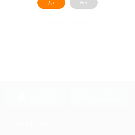
Да
Нет
Получить код
Акция до 30.09.2026
загрузить в
загрузить в
App Store
Google Play
+7 495 649-649-1
Для звонка из Москвы