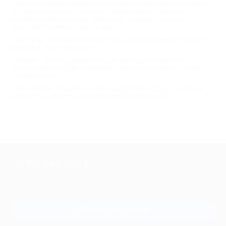
Перед приобретением купона на полет в аэротрубе ознакомьтесь с
противопоказаниями. Основные — беременность, серьезные
заболевания позвоночника, проблемы с сердцем и психикой,
незажившие травмы, недавние вывихи.
Если у вас никаких ограничений нет, добро пожаловать в полет на
аэротрубе по выгодной цене!
Biglion — это ежедневные акции от проверенных партнеров,
круглосуточная служба поддержки, гарантия возврата и удобные
способы оплаты.
Пользуйтесь скидками на полет в аэротрубе, воздушном шаре и
отдыхайте на все сто, не переплачивая за развлечения!
+7 495 649-649-1
Для звонка из Москвы
и регионов России
Связаться с нами