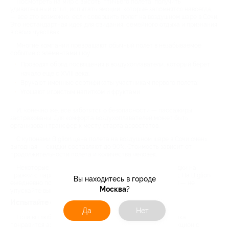
Посмотреть на мир с высоты птичьего полета, получить
удивительный опыт, испытать эмоции, которые запомнятся навсегда,
— все это возможно, если совершить полет на воздушном шаре в Сочи.
Это нестандартная идея для свидания, семейного отдыха и признания
в своих чувствах.
Многие компании превращают обычный полет в незабываемое
событие с элементами шоу:
Проводят обряд посвящения в воздухоплаватели, который берет
начало еще с XVIII века;
Вручают именные сертификаты участникам первого полета;
Угощают игристым напитком и фруктами.
И, конечно же, все заботятся о безопасности — пассажиры
застрахованы. Для комфорта воздухоплавателей может быть
организован трансфер к месту старта аэростатов.
С купонами Biglion цена полета на воздушном шаре в Сочи очень
выгодная — скидки составляют до 90%. Стоимость зависит от
продолжительности полета и количества человек.
Некоторые партнеры предлагают дополнительные скидки на
прыжки с парашютом, полеты на самолетах и вертолетах. На Biglion
Вы находитесь в городе
ежедневно появляются новые специальные предложения — не
Москва
?
упускайте выгоду!
Испытайте ощущение невесомости
Да
Нет
Если вы любите экстрим и активный отдых, вам наверняка
понравится аэротруба в Сочи. Это захватывающий аттракцион с