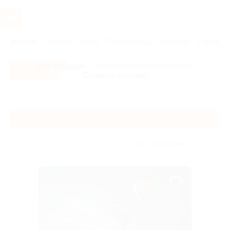
Услуги
Отели
Туры
Промокоды
Кэшбэк
Афиша 
Все скидки
- в мобильном приложении!
Скачать сейчас!
Главная
Услуги
Развлечения
Полеты
Полеты
Без сортировки