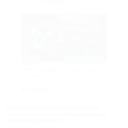
Юрт, СТ Стимул, д. 99
600 руб.
скидка 10% за
–30%
ЗАПИСАТЬСЯ ОНЛАЙН
Полет в аэротрубе от компании Blast Off
со скидкой
г. Сочи, ул. Новая Заря, д. 7
(парковка «МореМолл»)
от 1 330 руб.
Куплено 4
Купоны и скидки на развлечения
Акции на полеты в аэротрубе и воздушном шаре для
любителей воздухоплавания