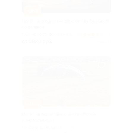
–35%
Полет на воздушном шаре от Sky Ball Sochi
со скидкой
г. Сочи, Хостинский р-н, с.
4.3
(30)
Прогресс, ул. Юбилейная,
от 1 820 руб.
Куплено 31
д. 103/7
–10%
Полет на параплане с инструктором
и видеосъемкой
г.о. Сочи, с. Верхний
+1