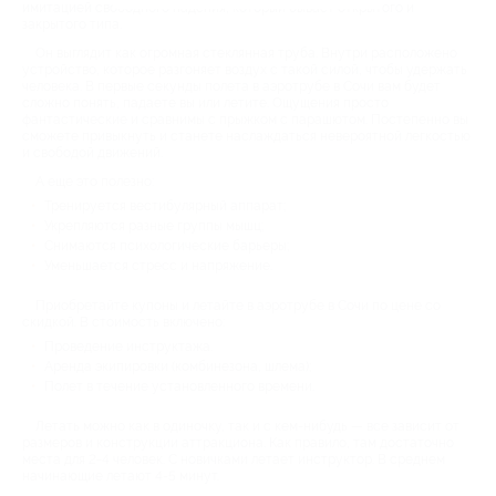
имитацией свободного падения, который бывает открытого и
закрытого типа.
Он выглядит как огромная стеклянная труба. Внутри расположено
устройство, которое разгоняет воздух с такой силой, чтобы удержать
человека. В первые секунды полета в аэротрубе в Сочи вам будет
сложно понять, падаете вы или летите. Ощущения просто
фантастические и сравнимы с прыжком с парашютом. Постепенно вы
сможете привыкнуть и станете наслаждаться невероятной легкостью
и свободой движений.
А еще это полезно:
Тренируется вестибулярный аппарат;
Укрепляются разные группы мышц;
Снимаются психологические барьеры;
Уменьшается стресс и напряжение.
Приобретайте купоны и летайте в аэротрубе в Сочи по цене со
скидкой. В стоимость включено:
Проведение инструктажа.
Аренда экипировки (комбинезона, шлема);
Полет в течение установленного времени.
Летать можно как в одиночку, так и с кем-нибудь — все зависит от
размеров и конструкции аттракциона. Как правило, там достаточно
места для 2-4 человек. С новичками летает инструктор. В среднем
начинающие летают 4-5 минут.