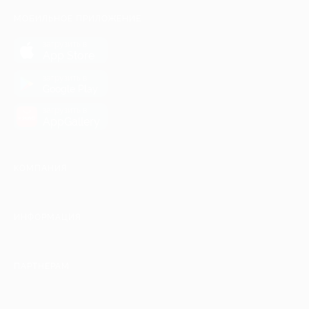
МОБИЛЬНОЕ ПРИЛОЖЕНИЕ
загрузить в
App Store
загрузить в
Google Play
загрузить в
AppGallery
КОМПАНИЯ
ИНФОРМАЦИЯ
ПАРТНЕРАМ