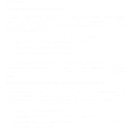
деятельности.
Скидки на обучение для всех
Центры развития, школы и другие обучающие организации
постоянно предлагают акции. Биглион собрал эти предложения у себя
и дарит шанс каждому воспользоваться выгодными условиями. У нас
вы без труда найдете скидки:
В школах красоты и на косметологических курсах;
В автошколах и детских развивающих центрах;
В языковых школах и на ИТ-курсах;
На курсах фотоискусства и творческих мастер-классах.
В зависимости от собственной занятости выбирайте онлайн или
офлайн способ проведения занятий, заручитесь поддержкой от Biglion
в виде акционного купона и получайте новые знания по выгодной
цене.
Купоны от Биглион: обучающие курсы со скидкой
Большинство из нас полны желания развиваться и
самосовершенствоваться, но далеко не все готовы пожертвовать
частью семейного бюджета для этого. Biglion знает, как обойтись без
жертв:
Скидки до 95% на онлайн-обучение;
Акционные купоны на популярные обучающие курсы;
Постоянно обновляющийся перечень выгодных предложений от
обучающих организаций;