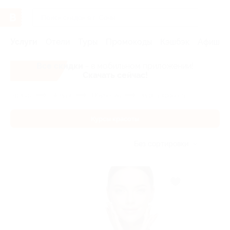
Услуги
Отели
Туры
Промокоды
Кэшбэк
Афиша 
Все скидки
- в мобильном приложении!
Скачать сейчас!
Главная
Услуги
Обучение
Курсы красоты
Курсы красоты
Без сортировки