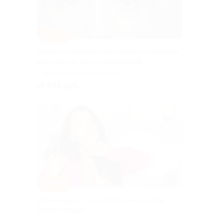
–50%
Онлайн- и офлайн-курсы красоты «Макияж
для себя» от Ольги Григорьевой
г. Тамбов, Мичуринская ул.,
д. 205г
от 995 руб.
–50%
Онлайн-курс с нуля от студии красоты
Perfect Couple