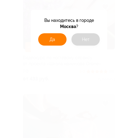
Вы находитесь в городе
Москва
?
Да
Нет
–85%
Видеокурс по ногтевому сервису
от проекта «Школа маникюра Online»
РФ
5.0
(88)
от 433 руб.
Куплено 1