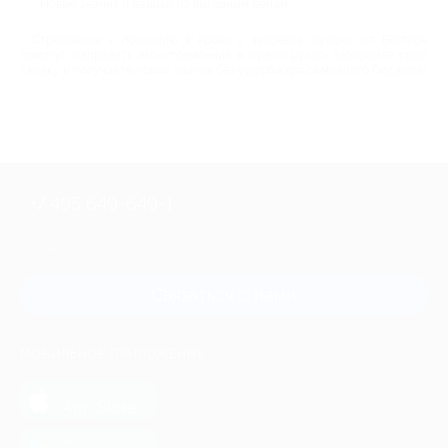
Новые знания и навыки по выгодным ценам.
Стремление к познанию в крови у человека. Купоны от Биглион
помогут направить это стремление в нужно русло. Забирайте свою
скидку и получайте новые знания без ущерба для семейного бюджета!
+7 495 649-649-1
Для звонка из Москвы
и регионов России
Связаться с нами
МОБИЛЬНОЕ ПРИЛОЖЕНИЕ
загрузить в
App Store
загрузить в